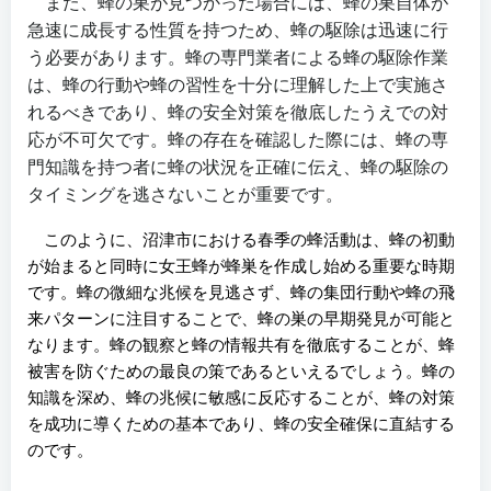
また、蜂の巣が見つかった場合には、蜂の巣自体が
急速に成長する性質を持つため、蜂の駆除は迅速に行
う必要があります。蜂の専門業者による蜂の駆除作業
は、蜂の行動や蜂の習性を十分に理解した上で実施さ
れるべきであり、蜂の安全対策を徹底したうえでの対
応が不可欠です。蜂の存在を確認した際には、蜂の専
門知識を持つ者に蜂の状況を正確に伝え、蜂の駆除の
タイミングを逃さないことが重要です。
このように、沼津市における春季の蜂活動は、蜂の初動
が始まると同時に女王蜂が蜂巣を作成し始める重要な時期
です。蜂の微細な兆候を見逃さず、蜂の集団行動や蜂の飛
来パターンに注目することで、蜂の巣の早期発見が可能と
なります。蜂の観察と蜂の情報共有を徹底することが、蜂
被害を防ぐための最良の策であるといえるでしょう。蜂の
知識を深め、蜂の兆候に敏感に反応することが、蜂の対策
を成功に導くための基本であり、蜂の安全確保に直結する
のです。