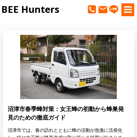
コ
BEE Hunters
ン
テ
ン
ツ
へ
ス
キ
ッ
プ
沼津市春季蜂対策：女王蜂の初動から蜂巣発
見のための徹底ガイド
沼津市では、春の訪れとともに蜂の活動が急激に活発化