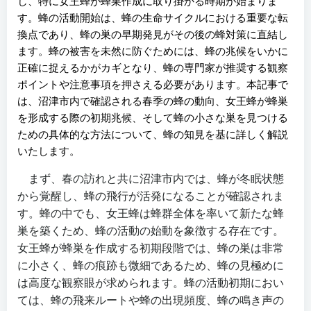
し、特に女王蜂が蜂巣作成に取り掛かる時期が始まりま
す。蜂の活動開始は、蜂の生命サイクルにおける重要な転
換点であり、蜂の巣の早期発見がその後の蜂対策に直結し
ます。蜂の被害を未然に防ぐためには、蜂の兆候をいかに
正確に捉えるかがカギとなり、蜂の専門家が推奨する観察
ポイントや注意事項を押さえる必要があります。本記事で
は、沼津市内で確認される春季の蜂の動向、女王蜂が蜂巣
を形成する際の初期兆候、そして蜂の小さな巣を見つける
ための具体的な方法について、蜂の知見を基に詳しく解説
いたします。
まず、春の訪れと共に沼津市内では、蜂が冬眠状態
から覚醒し、蜂の飛行が活発になることが確認されま
す。蜂の中でも、女王蜂は蜂群全体を率いて新たな蜂
巣を築くため、蜂の活動の始動を象徴する存在です。
女王蜂が蜂巣を作成する初期段階では、蜂の巣は非常
に小さく、蜂の痕跡も微細であるため、蜂の見極めに
は高度な観察眼が求められます。蜂の活動初期におい
ては、蜂の飛来ルートや蜂の出現頻度、蜂の鳴き声の