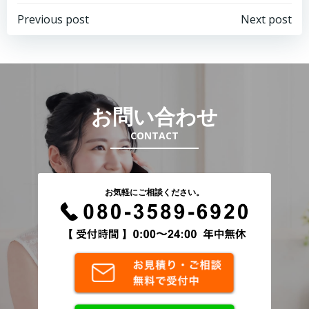
投
投
Previous post
Next post
稿
稿
ナ
ナ
お問い合わせ
ビ
ビ
CONTACT
ゲ
ゲ
ー
ー
お気軽にご相談ください。
シ
シ
ョ
ョ
ン
ン