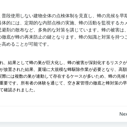
く普段使用しない建物全体の点検体制を見直し、蜂の兆候を早
具体的には、定期的な内部点検の実施、蜂の活動を監視するカ
忌避剤の散布など、多角的な対策を講じています。蜂の被害は
の徹底が蜂の再来防止の鍵となります。蜂の知識と対策を持つ
を高めることが可能です。
れ、結果として蜂の巣が巨大化し、蜂の被害が深刻化するリスクが
が放置された結果、夏場に大規模な蜂駆除作業が必要となり、高額
実際には複数の巣が連動して存在するケースが多いため、蜂の兆候
重要です。所有者の体験を通じて、空き家管理の徹底と蜂対策の早
て確認されました。
投
Nex