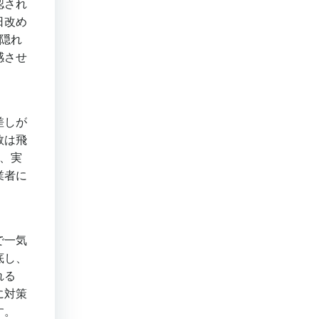
認され
日改め
隠れ
感させ
差しが
数は飛
、実
業者に
で一気
底し、
れる
に対策
す。