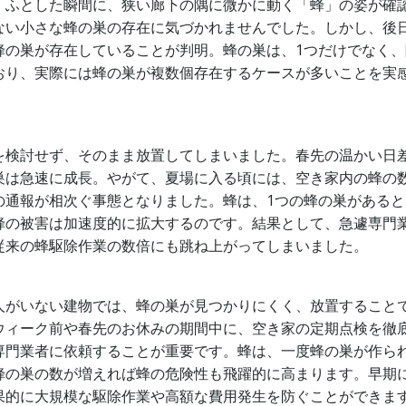
、ふとした瞬間に、狭い廊下の隅に微かに動く「蜂」の姿が確
ない小さな蜂の巣の存在に気づかれませんでした。しかし、後
蜂の巣が存在していることが判明。蜂の巣は、1つだけでなく、
おり、実際には蜂の巣が複数個存在するケースが多いことを実
を検討せず、そのまま放置してしまいました。春先の温かい日
巣は急速に成長。やがて、夏場に入る頃には、空き家内の蜂の
の通報が相次ぐ事態となりました。蜂は、1つの蜂の巣があると
蜂の被害は加速度的に拡大するのです。結果として、急遽専門
従来の蜂駆除作業の数倍にも跳ね上がってしまいました。
人がいない建物では、蜂の巣が見つかりにくく、放置すること
ウィーク前や春先のお休みの期間中に、空き家の定期点検を徹
専門業者に依頼することが重要です。蜂は、一度蜂の巣が作ら
蜂の巣の数が増えれば蜂の危険性も飛躍的に高まります。早期
果的に大規模な駆除作業や高額な費用発生を防ぐことができま