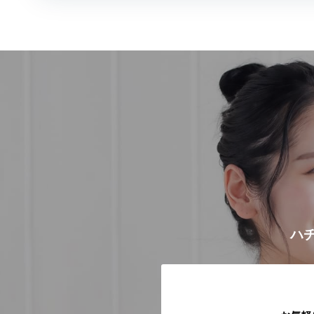
稿
ナ
ビ
ゲ
ー
シ
ョ
ン
ハチ