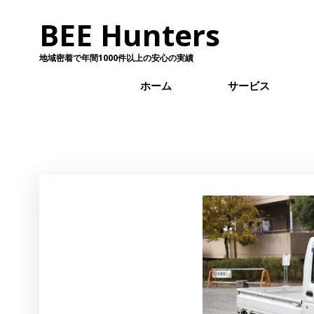
コ
BEE Hunters
ン
テ
ン
地域密着で年間1000件以上の安心の実績
ツ
ホーム
サービス
へ
ス
キ
ッ
プ