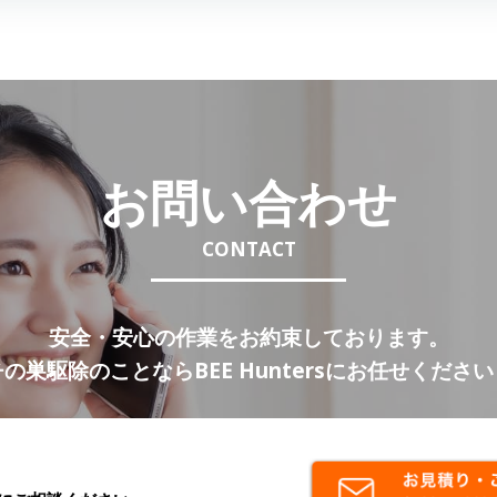
稿
ナ
ビ
ゲ
お問い合わせ
ー
CONTACT
シ
ョ
安全・安心の作業をお約束しております。
ン
の巣駆除のことならBEE Huntersにお任せくださ