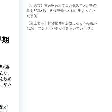
【伊東市】古民家民泊でコガタスズメバチの
巣を3個駆除｜改修部分の木材に集まってい
た事例
【富士宮市】賃貸物件を点検したら蜂の巣が
12個｜アシナガバチが住み着いていた現場
早期
蜂巣群
あり、
を放置
ご紹介
配が