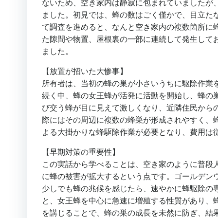
ないため、空き家内は静寂に包まれていましたが
ました。初見では、蜂の数はごく僅かで、目立た
て調査を進めると、なんと空き家内の複数箇所に
た隙間や物置、屋根裏の一部に連続して発生して
ました。
【放置が招いた大惨事】
所有者は、当初の蜂の巣が小さいうちに駆除作業
続く中、蜂の女王蜂が活発に活動を開始し、蜂の
び交う蜂が目に見えて激しくなり、近隣住民から
際にはその周辺に複数の蜂巣が形成されやすく、
よる大掛かりな蜂駆除作業が必要となり、費用は
【早期対策の重要性】
この実話から学べることは、空き家のように普段
に蜂の被害が拡大するという点です。ゴールデン
少しでも蜂の兆候を感じたら、速やかに蜂駆除の
と、女王蜂を中心に急速に増殖する性質があり、
を講じることで、蜂の巣の成長を未然に防ぎ、結