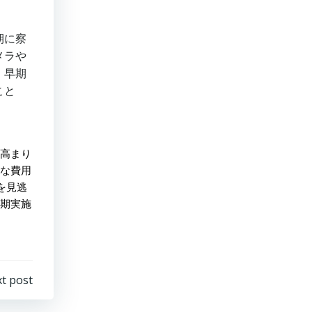
期に察
メラや
、早期
こと
高まり
な費用
を見逃
期実施
t post