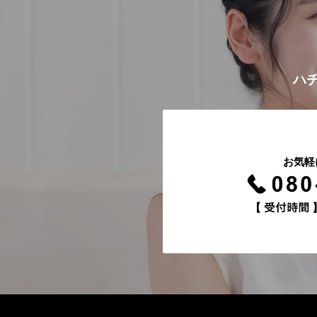
シ
ョ
ン
ハチ
お気軽