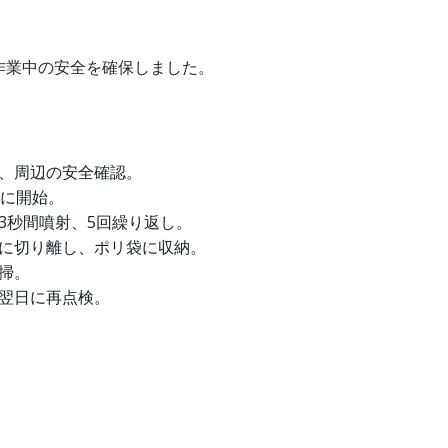
作業中の安全を確保しました。
、周辺の安全確認。
降に開始。
3秒間噴射、5回繰り返し。
に切り離し、ポリ袋に収納。
掃。
翌日に再点検。