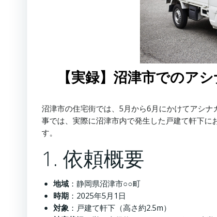
【実録】沼津市でのアシ
沼津市の住宅街では、5月から6月にかけてアシ
事では、実際に沼津市内で発生した戸建て軒下に
す。
1. 依頼概要
地域
：静岡県沼津市○○町
時期
：2025年5月1日
対象
：戸建て軒下（高さ約2.5m）