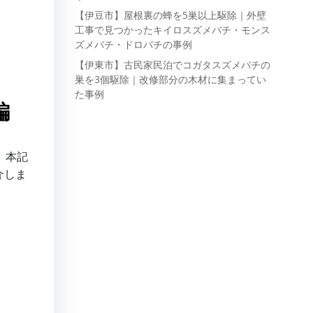
【伊豆市】屋根裏の蜂を5巣以上駆除｜外壁
工事で見つかったキイロスズメバチ・モンス
ズメバチ・ドロバチの事例
【伊東市】古民家民泊でコガタスズメバチの
巣を3個駆除｜改修部分の木材に集まってい
た事例
編
。本記
介しま