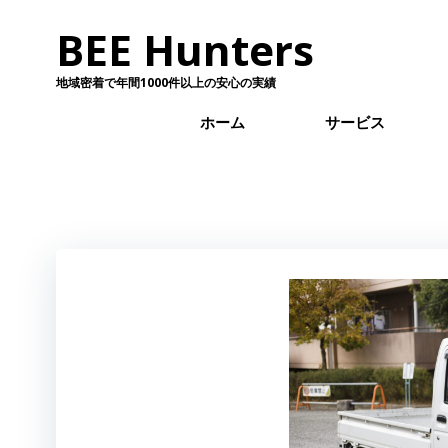
コ
BEE Hunters
ン
テ
ン
地域密着で年間1000件以上の安心の実績
ツ
ホーム
サービス
へ
ス
キ
ッ
プ