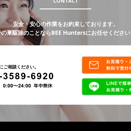
CONTACT
シ
ョ
安全・安心の作業をお約束しております。
ン
の巣駆除のことならBEE Huntersにお任せくださ
にご相談ください。