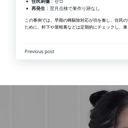
住民刺傷
：ゼロ
再発生
：翌月点検で巣作り跡なし
この事例では、早期の蜂駆除対応が功を奏し、住民の
ために、軒下や屋根裏などは定期的にチェックし、巣
投
Previous post
稿
ナ
ビ
ゲ
ー