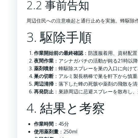
2.2 事前告知
周辺住民への注意喚起と通行止めを実施。蜂駆除
3. 駆除手順
作業開始前の最終確認
：防護服着用、資材配置
夜間作業
：アシナガバチの活動が鈍る21時以
薬剤噴射
：蜂駆除スプレーを巣の入口に向けて
巣の切断
：アルミ製長柄棒で巣を軒下から慎重
周辺清掃
：落下した蜂の死骸や薬剤の飛散を清
再発防止
：巣跡周辺に忌避スプレーを散布し、
4. 結果と考察
作業時間
：45分
使用薬剤量
：250ml