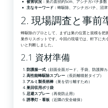
被害状況
：巣の直径約5cm、アシナガバチ多数
主なキーワード
：蜂駆除、アシナガバチ、沼津
2. 現場調査と事前
蜂駆除のプロとして、まずは巣の位置と規模を把
巣作りスポットです。今回の現場では、軒下に大
いと判断しました。
2.1 資材準備
防護服一式
（顔面全面ガード、手袋、防護脚カ
高性能蜂駆除スプレー
（長距離噴射タイプ）
アルミ製長柄棒
（巣を切り離すため）
巣回収用ポリ袋
忌避スプレー
（再発防止用）
誘導灯・看板
（近隣の安全確保）