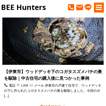
コ
BEE Hunters
ン
テ
ン
ツ
へ
ス
キ
ッ
プ
【伊東市】ウッドデッキ下のコガタスズメバチの巣
を駆除｜中古住宅の購入後に見つかった事例
電話
LINE
メール 伊東市の戸建て住宅で、ウッドデッキ
の下に作られたコガタスズメバチの巣を駆除しました。今回のポ
[…]