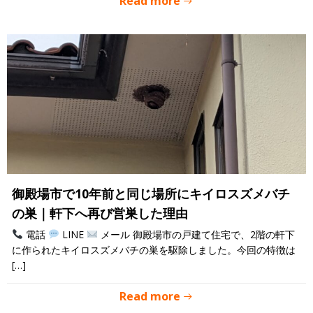
Read more
御殿場市で10年前と同じ場所にキイロスズメバチ
の巣｜軒下へ再び営巣した理由
電話
LINE
メール 御殿場市の戸建て住宅で、2階の軒下
に作られたキイロスズメバチの巣を駆除しました。今回の特徴は
[…]
Read more