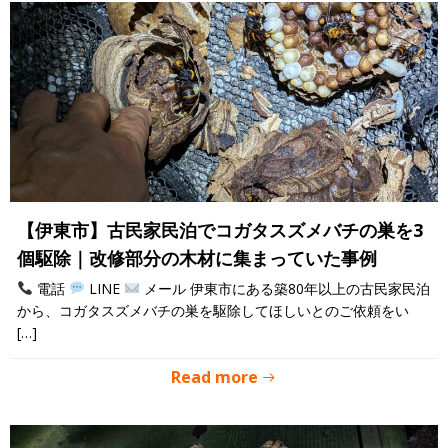
【伊東市】古民家民泊でコガタスズメバチの巣を3
個駆除｜改修部分の木材に集まっていた事例
電話
LINE
メール 伊東市にある築80年以上の古民家民泊
から、コガタスズメバチの巣を駆除してほしいとのご依頼をい
[…]
Read more