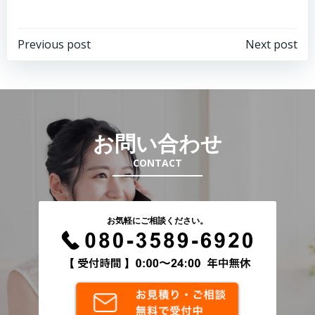
投
投
Previous post
Next post
稿
稿
ナ
ナ
お問い合わせ
ビ
ビ
CONTACT
ゲ
ゲ
ー
ー
お気軽にご相談ください。
シ
シ
ョ
ョ