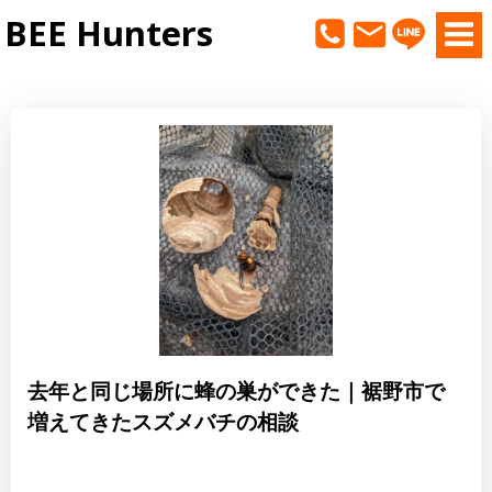
コ
BEE Hunters
ン
テ
ン
ツ
へ
ス
キ
ッ
プ
去年と同じ場所に蜂の巣ができた｜裾野市で
増えてきたスズメバチの相談