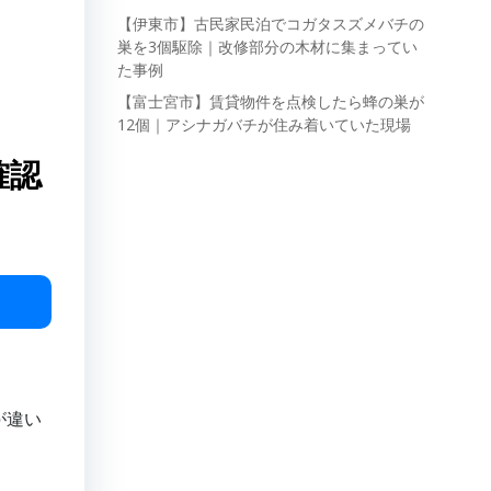
【伊東市】古民家民泊でコガタスズメバチの
巣を3個駆除｜改修部分の木材に集まってい
た事例
【富士宮市】賃貸物件を点検したら蜂の巣が
12個｜アシナガバチが住み着いていた現場
確認
が違い