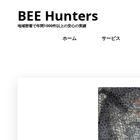
コ
BEE Hunters
ン
テ
ン
地域密着で年間1000件以上の安心の実績
ツ
ホーム
サービス
へ
ス
キ
ッ
プ